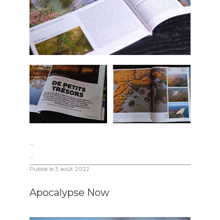
…
…
Publié le
3 août 2022
Apocalypse Now