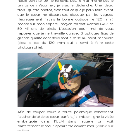
houle parfaite. Je ne réfléchis pas, je n’ai même pas le
temps de m’étonner, je vise, je déclenche. Une, deux,
trois… quatre photos, c’est tout ce que je peux faire avant
que le coeur ne disparaisse, disloqué par les vagues.
Heureusement j’avais la bonne optique (le 120 mm)
monté sur mon appareil moyen format Pentax 645Z de
50 Millions de pixels. L’occasion pour moi de vous
rappeler que je ne travaille qu’avec 3 optiques fixes de
grande qualité dont deux sont à mise au point manuelle
(c’est le cas du 120 mm qui a servi à faire cette
photographie).
Afin de couper court à toute polémique concernant
l’authenticité de ce coeur parfait, j’ai mis en ligne la vidéo
embarquée dans l’ULM dans laquelle on voit
parfaitement le coeur apparaître devant moi.
(visible sur
ce lien).