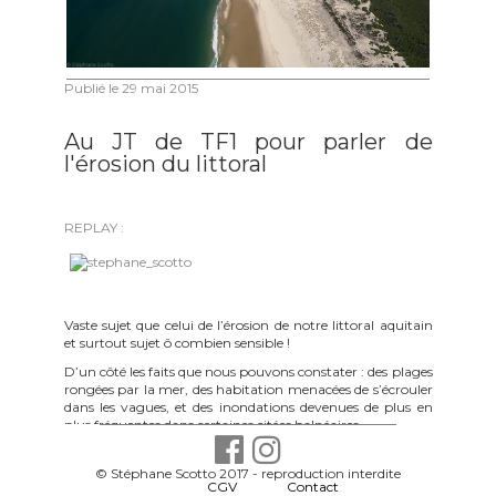
Publié le
29 mai 2015
Au JT de TF1 pour parler de
l'érosion du littoral
REPLAY :
Vaste sujet que celui de l’érosion de notre littoral aquitain
et surtout sujet ô combien sensible !
D’un côté les faits que nous pouvons constater : des plages
rongées par la mer, des habitation menacées de s’écrouler
dans les vagues, et des inondations devenues de plus en
plus fréquentes dans certaines citées balnéaires.
D’un autre côté, ceux qui n’ont pas forcément intérêt à ce
qu’on en parle : des promoteurs immobiliers qui
© Stéphane Scotto 2017 - reproduction interdite
-
CGV
-
Contact
voudraient bien continuer à profiter de cette manne,