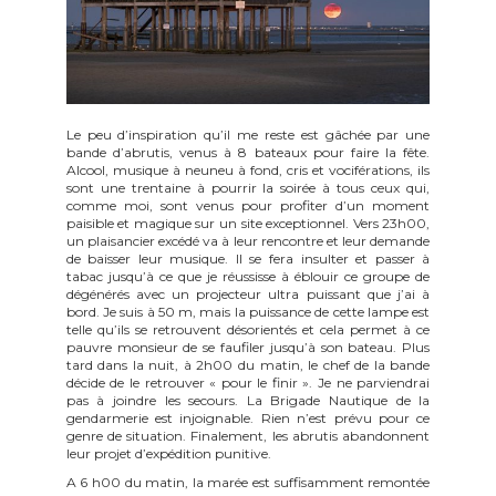
Le peu d’inspiration qu’il me reste est gâchée par une
bande d’abrutis, venus à 8 bateaux pour faire la fête.
Alcool, musique à neuneu à fond, cris et vociférations, ils
sont une trentaine à pourrir la soirée à tous ceux qui,
comme moi, sont venus pour profiter d’un moment
paisible et magique sur un site exceptionnel. Vers 23h00,
un plaisancier excédé va à leur rencontre et leur demande
de baisser leur musique. Il se fera insulter et passer à
tabac jusqu’à ce que je réussisse à éblouir ce groupe de
dégénérés avec un projecteur ultra puissant que j’ai à
bord. Je suis à 50 m, mais la puissance de cette lampe est
telle qu’ils se retrouvent désorientés et cela permet à ce
pauvre monsieur de se faufiler jusqu’à son bateau. Plus
tard dans la nuit, à 2h00 du matin, le chef de la bande
décide de le retrouver « pour le finir ». Je ne parviendrai
pas à joindre les secours. La Brigade Nautique de la
gendarmerie est injoignable. Rien n’est prévu pour ce
genre de situation. Finalement, les abrutis abandonnent
leur projet d’expédition punitive.
A 6 h00 du matin, la marée est suffisamment remontée