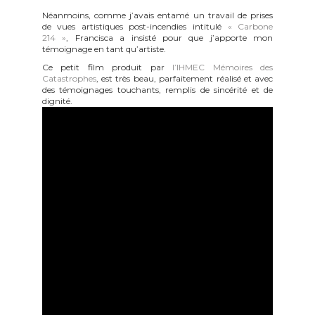
Néanmoins, comme j’avais entamé un travail de prises
de vues artistiques post-incendies intitulé
« Carbone
214 »
, Francisca a insisté pour que j’apporte mon
témoignage en tant qu’artiste.
Ce petit film produit par
l’IHMEC Mémoires des
Catastrophes
, est très beau, parfaitement réalisé et avec
des témoignages touchants, remplis de sincérité et de
dignité.