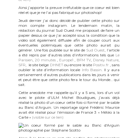
Ainsi j’apporte la preuve irréfutable que ce coeur est bien
réel et que je ne l’ai pas fabriqué sur photoshop!
Jeudi dernier j’ai donc décidé de publier cette photo sur
mon compte instagram. Le lendemain matin, la
rédaction du journal Sud Ouest me proposait de faire un
papier dessus ce que j’ai accepté sous la condition que la
vidéo soit également diffusée afin de couper court aux
éventuelles polémiques que cette photo aurait pu
générer. Une fois publiée sur le site de
Sud Ouest
, l’article
a été repris par d’autres sites d’informations tels que
Le
Parisien
,
20 minutes
,
Europe1
,
BFM TV
,
Disney Nature
,
SFR
, le site belge
DHNET
ou encore le site
Positiv.fr
, sans
oublier le site d’information locale
Info Bassin
. Il y aura
certainement d’autres publications dans les jours à venir
et peut-être que cette photo fera le tour du Monde… qui
sait.
Cette anecdote me rappelle qu’il y a 5 ans, lors d’un vol
avec le pilote d’ULM Michel Boudigues, j’avais déjà
réalisé la photo d’un coeur cette fois-ci formé par le sable
au Banc d’Arguin. Un reportage signé Frédéric Maurice
avait été réalisé pour l’émission de France 3 « Météo à la
Carte »
(visible sur ce lien)