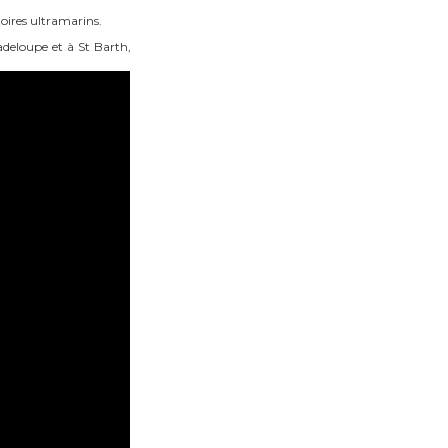
toires ultramarins.
adeloupe et à St Barth,