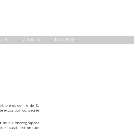
idéos
Actualités
ImageBank
riennes de l’ile de St
de exposition consacrée
nt de 30 photographes
 et aussi l’astronaute