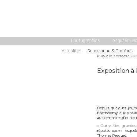
Photographies
Acquérir un
Actualités
Guadeloupe & Caraïbes
Publié le
9 octobre 20
Exposition à 
Depuis quelques jours
Barthélémy aux Antille
aux territoires d’outre
« Outre-Mer, grandeu
réputés parmi lesquel
Thomas Pesquet.