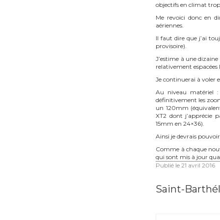
objectifs en climat trop
Me revoici donc en d
aériennes.
Il faut dire que j’ai to
provisoire).
J’estime à une dizaine 
relativement espacées l
Je continuerai à voler 
Au niveau matériel :
définitivement les zoom
un 120mm (équivalent
XT2 dont j’apprécie 
15mm en 24×36).
Ainsi je devrais pouvoir
Comme à chaque nouve
qui sont mis à jour qua
Publié le
21 avril 2016
Saint-Barthé