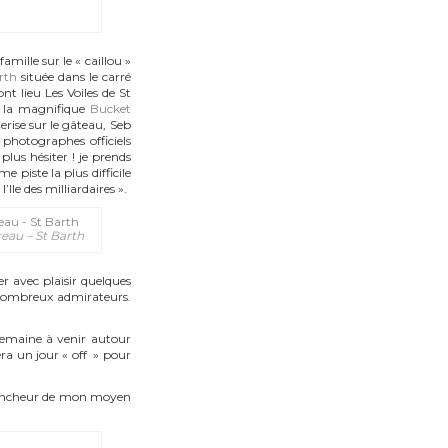
famille sur le « caillou »
rth
située dans le carré
t lieu Les Voiles de St
t la magnifique
Bucket
erise sur le gâteau, Seb
photographes officiels
plus hésiter ! je prends
 piste la plus difficile
Ile des milliardaires ».
eau – St Barth
r avec plaisir quelques
x nombreux admirateurs.
 semaine à venir autour
era un jour « off » pour
déclencheur de mon moyen