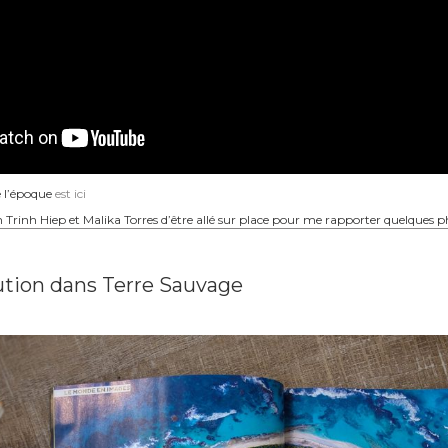
 l’époque
est ici
Trinh Hiep et Malika Torres d’être allé sur place pour me rapporter quelques ph
ution dans Terre Sauvage