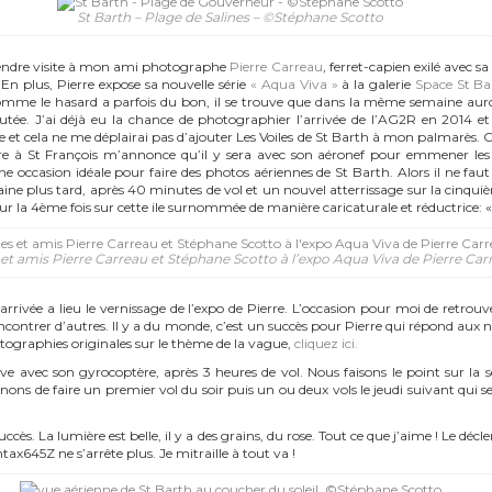
St Barth – Plage de Salines – ©Stéphane Scotto
r rendre visite à mon ami photographe
Pierre Carreau
, ferret-capien exilé avec sa 
 En plus, Pierre expose sa nouvelle série
« Aqua Viva »
à la galerie
Space St Ba
omme le hasard a parfois du bon, il se trouve que dans la même semaine auron
utée. J’ai déjà eu la chance de photographier l’arrivée de l’AG2R en 2014 e
e et cela ne me déplairai pas d’ajouter Les Voiles de St Barth à mon palmarès. C
ère à St François m’annonce qu’il y sera avec son aéronef pour emmener les 
e occasion idéale pour faire des photos aériennes de St Barth. Alors il ne faut 
ine plus tard, après 40 minutes de vol et un nouvel atterrissage sur la cinquième
 la 4ème fois sur cette ile surnommée de manière caricaturale et réductrice: « l’
t amis Pierre Carreau et Stéphane Scotto à l’expo Aqua Viva de Pierre Carr
rivée a lieu le vernissage de l’expo de Pierre. L’occasion pour moi de retrouve
encontrer d’autres. Il y a du monde, c’est un succès pour Pierre qui répond au
tographies originales sur le thème de la vague,
cliquez ici.
ve avec son gyrocoptère, après 3 heures de vol. Nous faisons le point sur la
ons de faire un premier vol du soir puis un ou deux vols le jeudi suivant qui s
uccès. La lumière est belle, il y a des grains, du rose. Tout ce que j’aime ! Le 
x645Z ne s’arrête plus. Je mitraille à tout va !