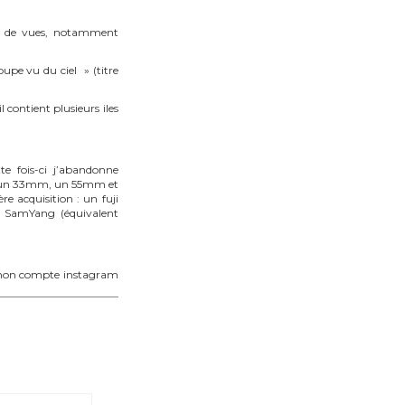
es de vues, notamment
loupe vu du ciel » (titre
 contient plusieurs iles
e fois-ci j’abandonne
es : un 33mm, un 55mm et
acquisition : un fuji
m SamYang (équivalent
 mon compte instagram