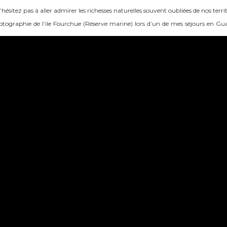
’hésitez pas à aller admirer les richesses naturelles souvent oubliées de nos terri
photographie de l’ile Fourchue (Réserve marine) lors d’un de mes séjours en Gu