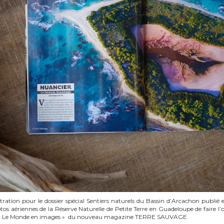
stration pour le dossier spécial Sentiers naturels du Bassin d’Arcachon publié 
os aériennes de la Réserve Naturelle de Petite Terre en Guadeloupe de faire l’o
io « Le Monde en images » du nouveau magazine TERRE SAUVAGE.