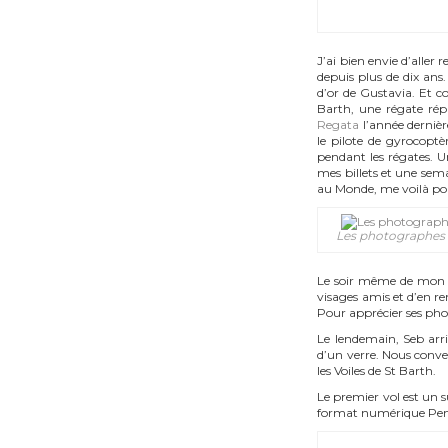
J’ai bien envie d’alle
depuis plus de dix ans.
d’or de Gustavia. Et c
Barth, une régate rép
Regata
l’année dernièr
le pilote de gyrocopt
pendant les régates. Un
mes billets et une sema
au Monde, me voilà pour
Les photographes e
Le soir même de mon ar
visages amis et d’en r
Pour apprécier ses pho
Le lendemain, Seb arri
d’un verre. Nous conven
les Voiles de St Barth.
Le premier vol est un s
format numérique Penta