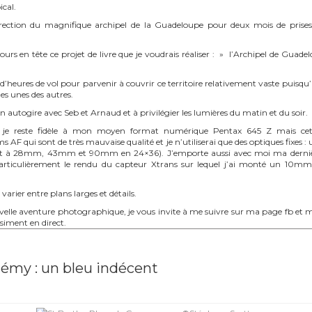
ical.
irection du magnifique archipel de la Guadeloupe pour deux mois de pris
ujours en tête ce projet de livre que je voudrais réaliser : » l’Archipel de Guade
d’heures de vol pour parvenir à couvrir ce territoire relativement vaste puisqu’il
es unes des autres.
en autogire avec Seb et Arnaud et à privilégier les lumières du matin et du soir.
 je reste fidèle à mon moyen format numérique Pentax 645 Z mais cett
s AF qui sont de très mauvaise qualité et je n’utiliserai que des optiques fix
 à 28mm, 43mm et 90mm en 24×36). J’emporte aussi avec moi ma dernière 
particulièrement le rendu du capteur Xtrans sur lequel j’ai monté un 10m
 varier entre plans larges et détails.
lle aventure photographique, je vous invite à me suivre sur ma page fb et
siment en direct.
lémy : un bleu indécent