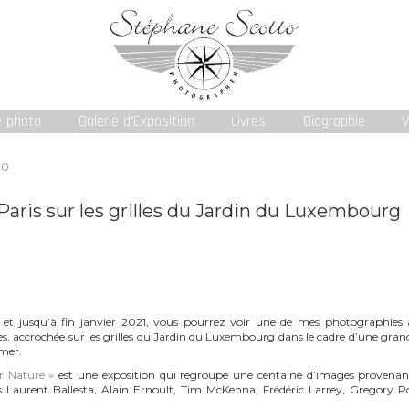
e photo
Galerie d’Exposition
Livres
Biographie
V
20
Paris sur les grilles du Jardin du Luxembourg
 et jusqu’à fin janvier 2021, vous pourrez voir une de mes photographies aé
s, accrochée sur les grilles du Jardin du Luxembourg dans le cadre d’une gran
-mer.
r Nature »
est une exposition qui regroupe une centaine d’images provena
s Laurent Ballesta, Alain Ernoult, Tim McKenna, Frédéric Larrey, Gregory Pol