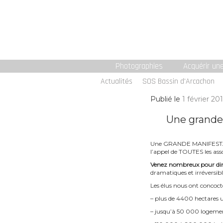
Photographies
Acquérir un
Actualités
SOS Bassin d'Arcachon
Publié le
1 février 20
Une grande 
Une GRANDE MANIFEST
l’appel de TOUTES les asso
Venez nombreux pour dir
dramatiques et irréversib
Les élus nous ont concocté 
– plus de 4400 hectares u
– jusqu’à 50 000 logeme