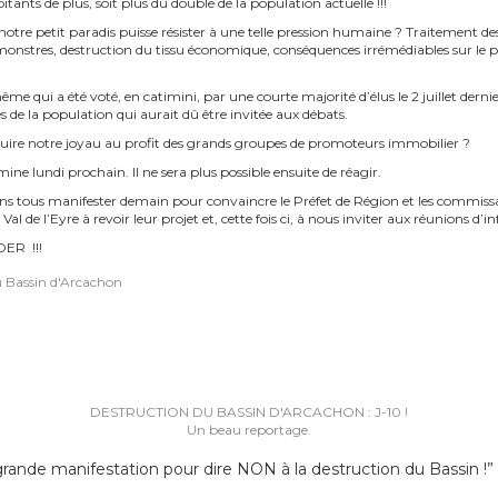
ants de plus, soit plus du double de la population actuelle !!!
e petit paradis puisse résister à une telle pression humaine ? Traitement des
onstres, destruction du tissu économique, conséquences irrémédiables sur le pla
ême qui a été voté, en catimini, par une courte majorité d’élus le 2 juillet derni
e la population qui aurait dû être invitée aux débats.
étruire notre joyau au profit des grands groupes de promoteurs immobilier ?
ine lundi prochain. Il ne sera plus possible ensuite de réagir.
ns tous manifester demain pour convaincre le Préfet de Région et les commissa
Val de l’Eyre à revoir leur projet et, cette fois ci, à nous inviter aux réunions d’
ER !!!
Navigation
DESTRUCTION DU BASSIN D'ARCACHON : J-10 !
de
Un beau reportage.
l’article
rande manifestation pour dire NON à la destruction du Bassin !
”