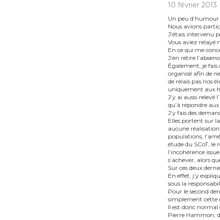
10 février 2013
Un peu d’humour d
Nous avions partic
J’étais intervenu p
Vous aviez relayé 
En ce qui me conce
J’en retire l’absen
Également, je fais 
organisé afin de n
de relais pas nos é
uniquement aux heu
J’y ai aussi relev
qu’à répondre aux 
J’y fais des demand
Elles portent sur 
aucune réalisation 
populations, l’amél
étude du SCoT, le 
l’incohérence issu
s’achever, alors qu
Sur ces deux derni
En effet, j’y expli
sous la responsabi
Pour le second der
simplement cette d
Il est donc normal
Pierre Hammon, dan