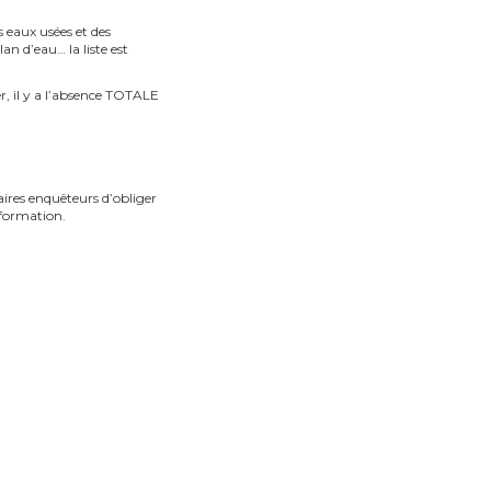
 eaux usées et des
n d’eau… la liste est
er, il y a l’absence TOTALE
ires enquêteurs d’obliger
information.