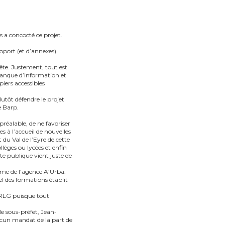
s a concocté ce projet.
pport (et d’annexes).
uête. Justement, tout est
 manque d’information et
piers accessibles
utôt défendre le projet
e Barp.
préalable, de ne favoriser
s à l’accueil de nouvelles
t du Val de l’Eyre de cette
lèges ou lycées et enfin
te publique vient juste de
isme de l’agence A’Urba.
el des formations établit
PNRLG puisque tout
le sous-préfet, Jean-
ucun mandat de la part de