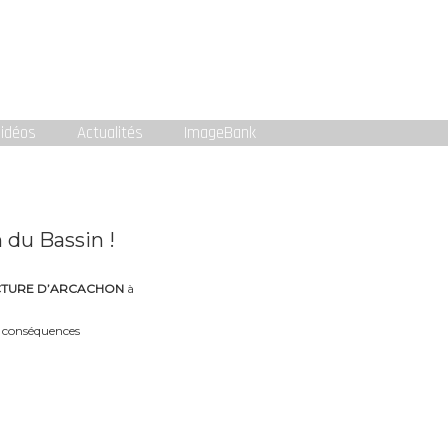
idéos
Actualités
ImageBank
 du Bassin !
ECTURE D’ARCACHON
à
s conséquences