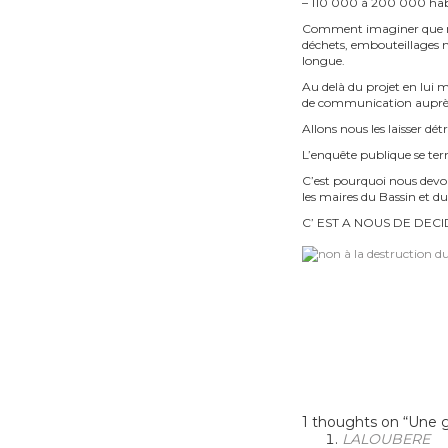
– 110 000 à 200 000 habit
Comment imaginer que notr
déchets, embouteillages m
longue.
Au delà du projet en lui m
de communication auprès d
Allons nous les laisser d
L’enquête publique se term
C’est pourquoi nous devo
les maires du Bassin et du 
C’ EST A NOUS DE DECID
1 thoughts on “
Une g
LALOUBERE