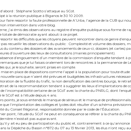
’abord : Stéphane Scotto s’attaque au SCot.
ipé à la réunion publique à Biganos le 30 10 2009.
our faire ressortir la faute professionnelle de A’Urba, l’agence de la CUB qui nou
mon intervention dans votre blog.
rne, j’ai émis des observations au registre d’enquête publique sous forme de ra
ce totale de démocratie ayant abouti à ce projet.
ressortir les difficultés que les citoyens peuvent rencontrer dans ce genre d’enq
e pas recueillir les observations du public : Complexité et volume des dossiers,
lus du contenu des dossiers et des avancements de ceux-ci, dossiers (et cartes) pa
res d’ouverture des lieux de consultations (mairies principalement).
é l’absence d’engouement d’un membre de la commission d’enquête tendant à pl
remarques que je lui faisais oralement lors de rencontres à la permanence de L
es qui, je le souhaite, seront prises en compte.
la mise en place de dispositions comme l’appel à la population pour toute étude 
nouvelle sans que n’aient été prévues et budgétées les infrastructures nécessaire
ioration de la fluidité du trafic, la non densification des centres bourgs, le retrai
retrait de la recommandation tendant à suggérer les lieux d’implantations de col
e de l’incompatibilité certaine de ce SCoT avec la charte du PNRLG, dont l’enquê
e le SCoT est à l’étude depuis 4 ans.
ers points, je sous-entends le manque de sérieux et le manque de professionnal
que que l’implantation des collèges et lycées doit résulter d’un schéma prévisionn
lité du Conseil Régional, responsabilité donnée par le code de l’Éducation.
nier point, l’étude du SCoT ne peut en conséquence se référer à la charte du 
ernière n’existait pas auparavant.
 qu’il y ait eu peu de participation du public et, contrairement à ce qu’annonce 
s la Dépêche du Bassin n°872 du 07 au 13 février 2013, les élus n’ont reçu a