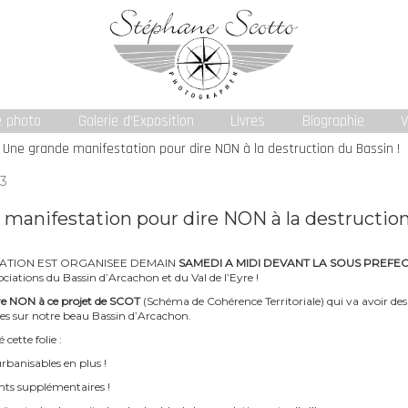
e photo
Galerie d’Exposition
Livres
Biographie
V
Une grande manifestation pour dire NON à la destruction du Bassin !
13
manifestation pour dire NON à la destruction
ATION EST ORGANISEE DEMAIN
SAMEDI A MIDI DEVANT LA SOUS PREF
ciations du Bassin d’Arcachon et du Val de l’Eyre !
e NON à ce projet de SCOT
(Schéma de Cohérence Territoriale) qui va avoir de
les sur notre beau Bassin d’Arcachon.
cette folie :
rbanisables en plus !
nts supplémentaires !