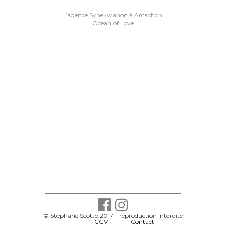
Navigation
l’agence Synekwanon à Arcachon
de
Ocean of Love
l’article
© Stéphane Scotto 2017 - reproduction interdite
-
CGV
-
Contact