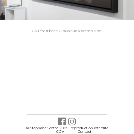
Navigation
« A l’Est d’Eden » (plus que 4 exemplaires)
de
l’article
© Stéphane Scotto 2017 - reproduction interdite
-
CGV
-
Contact