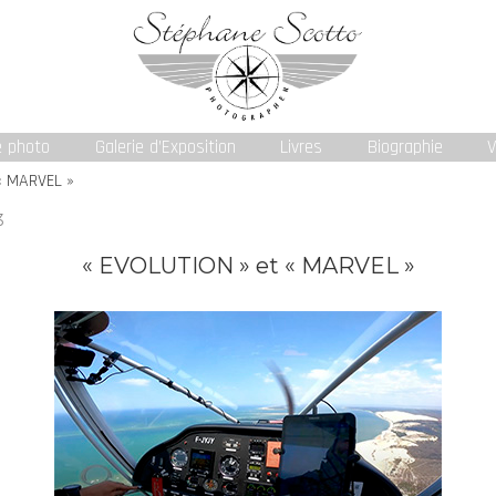
e photo
Galerie d’Exposition
Livres
Biographie
V
« MARVEL »
3
« EVOLUTION » et « MARVEL »