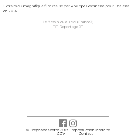
Extraits du magnifique film réalisé par Philippe Lespinasse pour Thalassa
en 2014
Navigation
Le Bassin vu du ciel (France3)
de
TF1 Reportage JT
l’article
© Stéphane Scotto 2017 - reproduction interdite
-
CGV
-
Contact