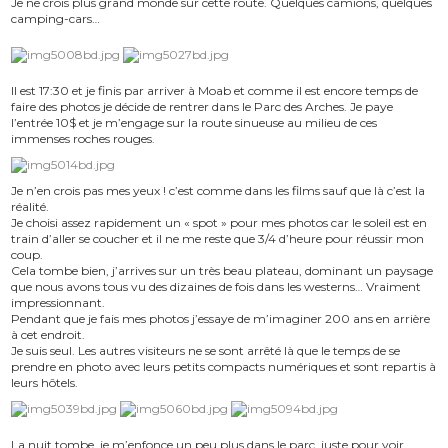
Je ne crois plus grand monde sur cette route. Quelques camions, quelques
camping-cars…
Il est 17:30 et je finis par arriver à Moab et comme il est encore temps de
faire des photos je décide de rentrer dans le Parc des Arches. Je paye
l’entrée 10$ et je m’engage sur la route sinueuse au milieu de ces
immenses roches rouges.
Je n’en crois pas mes yeux ! c’est comme dans les films sauf que là c’est la
réalité.
Je choisi assez rapidement un « spot » pour mes photos car le soleil est en
train d’aller se coucher et il ne me reste que 3/4 d’heure pour réussir mon
coup.
Cela tombe bien, j’arrives sur un très beau plateau, dominant un paysage
que nous avons tous vu des dizaines de fois dans les westerns… Vraiment
impressionnant.
Pendant que je fais mes photos j’essaye de m’imaginer 200 ans en arrière
à cet endroit.
Je suis seul. Les autres visiteurs ne se sont arrêté là que le temps de se
prendre en photo avec leurs petits compacts numériques et sont repartis à
leurs hôtels.
La nuit tombe, je m’enfonce un peu plus dans le parc, juste pour voir…