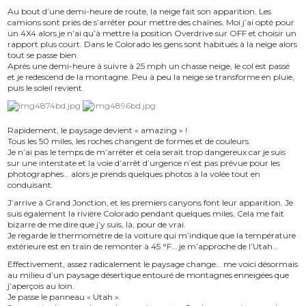
Au bout d’une demi-heure de route, la neige fait son apparition. Les
camions sont priés de s’arrêter pour mettre des chaînes. Moi j’ai opté pour
un 4X4 alors je n’ai qu’à mettre la position Overdrive sur OFF et choisir un
rapport plus court. Dans le Colorado les gens sont habitués à la neige alors
tout se passe bien.
Après une demi-heure à suivre à 25 mph un chasse neige, le col est passé
et je redescend de la montagne. Peu à peu la neige se transforme en pluie,
puis le soleil revient.
Rapidement, le paysage devient « amazing » !
Tous les 50 miles, les roches changent de formes et de couleurs.
Je n’ai pas le temps de m’arrêter et cela serait trop dangereux car je suis
sur une interstate et la voie d’arrêt d’urgence n’est pas prévue pour les
photographes… alors je prends quelques photos à la volée tout en
conduisant.
J’arrive à Grand Jonction, et les premiers canyons font leur apparition. Je
suis également la rivière Colorado pendant quelques miles. Cela me fait
bizarre de me dire que j’y suis, là, pour de vrai.
Je regarde le thermomètre de la voiture qui m’indique que la température
extérieure est en train de remonter à 45 °F… je m’approche de l’Utah…
Effectivement, assez radicalement le paysage change… me voici désormais
au milieu d’un paysage désertique entouré de montagnes enneigées que
j’aperçois au loin.
Je passe le panneau « Utah ».