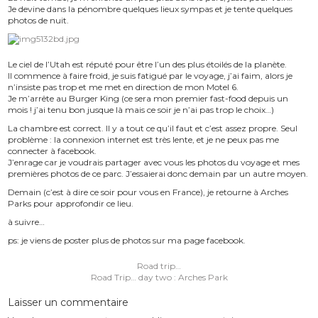
Je devine dans la pénombre quelques lieux sympas et je tente quelques
photos de nuit.
Le ciel de l’Utah est réputé pour être l’un des plus étoilés de la planète.
Il commence à faire froid, je suis fatigué par le voyage, j’ai faim, alors je
n’insiste pas trop et me met en direction de mon Motel 6.
Je m’arrête au Burger King (ce sera mon premier fast-food depuis un
mois ! j’ai tenu bon jusque là mais ce soir je n’ai pas trop le choix…)
La chambre est correct. Il y a tout ce qu’il faut et c’est assez propre. Seul
problème : la connexion internet est très lente, et je ne peux pas me
connecter à facebook.
J’enrage car je voudrais partager avec vous les photos du voyage et mes
premières photos de ce parc. J’essaierai donc demain par un autre moyen.
Demain (c’est à dire ce soir pour vous en France), je retourne à Arches
Parks pour approfondir ce lieu.
à suivre…
ps: je viens de poster plus de photos sur ma page facebook.
Navigation
Road trip…
de
Road Trip… day two : Arches Park
l’article
Laisser un commentaire