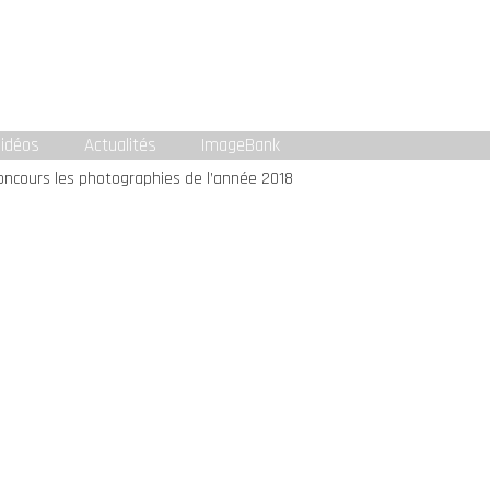
idéos
Actualités
ImageBank
ncours les photographies de l’année 2018