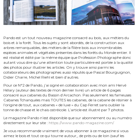
Pando est un tout nouveau magazine consacré au bois, aux métiers du
bois et à la forêt. Tous les sujets y sont abordés, de la construction aux
arbres remarquables, des métiers de la filière bois aux innombrables
espèces animales et végétales présentes dans les forêts du Monde entier. Il
est réalisé et édité par la même équipe que Profession Photographe donc
autant vous dire qu’une attention toute particulière est portée à la qualité
des photos pour illustrer les articles. On y trouve ainsi parmi les
collaborateurs des photographes aussi réputés que Pascal Bourguignon,
Didier Charre, Michel Riehl et bien d’autres.
Pour ce N°2 de Pando, j’ai signé en collaboration avec mon ami Hervé
Hélary (auteur des textes de mon dernier livre) un article de 6 pages
consacré aux cabanes du Bassin d’Arcachon. Pas seulement les fameuses
Cabanes Tchanquées mais TOUTES les cabanes, de la cabane de résinier à
l’origine de tout, aux cabanes « de luxe » du Cap Ferret sans oublier la
tonne de chasse et le chais ostréicole. L’article est illustré par 7 photos.
Le magazine Pando n’est disponible que sur abonnement ou au numéro
directement sur leur site :
https://www.pando-magazine.com/
Je vous recommande vraiment de vous abonner à ce magazine si vous
aimez le bois et tout ce qui tourne autour,, de près ou de loin (sauf les