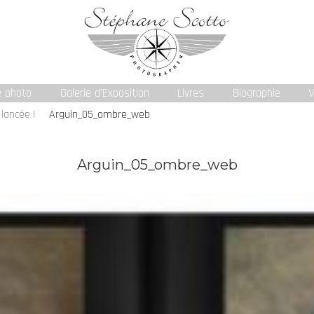
e photo
Galerie d’Exposition
Livres
Biographie
V
lancée !
Arguin_05_ombre_web
Arguin_05_ombre_web