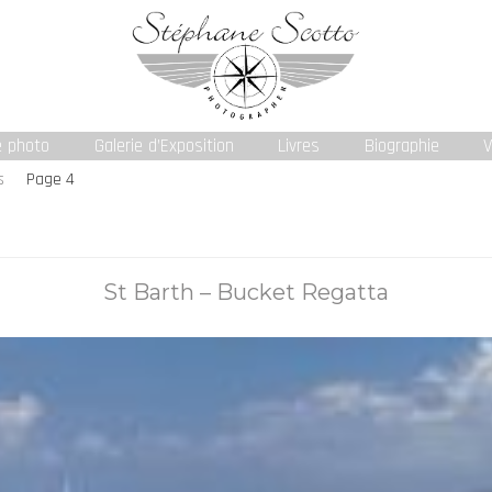
e photo
Galerie d’Exposition
Livres
Biographie
V
s
Page 4
St Barth – Bucket Regatta