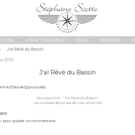
e photo
Galerie d’Exposition
Livres
Biographie
V
e
J'ai Rêvé du Bassin
e 2015
J'ai Rêvé du Bassin
be/YvkZ1SbzaKQ[/youtube]
Navigation
Nouveau livre : "J'ai Rêvé du Bassin"
de
Les coulisses des prises de vues aériennes
l’article
aire
er
pour publier un commentaire.