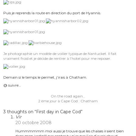
Puis je reprends la route en direction du port de Hyannis.
Je photographie un modèle de voilier typique de Nantucket. Il fait
vraiment froid et je décide de rentrer à l’hotel pour me reposer.
Demain si le temps le permet, j’irais à Chatham.
@ suivre…
Navigation
On the road again…
de
2 ème jour à Cape Cod : Chatham
l’article
3 thoughts on “
First day in Cape Cod
”
Vir
20 octobre 2008
Hummmmmm moi aussi je trouve que les chaises iraient bien
dans mon jardin!!! par contre tu n’as pas l’air d’avoir chaud…