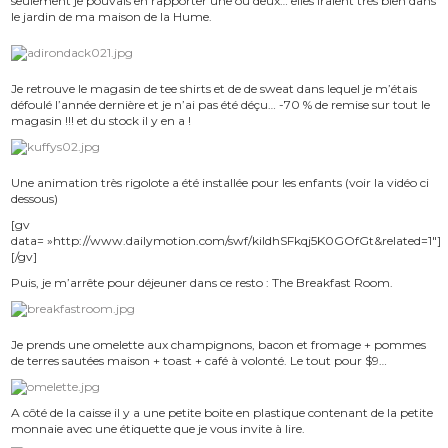
seulement je pouvais en rapporter une ou deux… elles iraient très bien dans
le jardin de ma maison de la Hume.
Je retrouve le magasin de tee shirts et de de sweat dans lequel je m’étais
défoulé l’année dernière et je n’ai pas été déçu… -70 % de remise sur tout le
magasin !!! et du stock il y en a !
Une animation très rigolote a été installée pour les enfants (voir la vidéo ci
dessous)
[gv
data= »http://www.dailymotion.com/swf/kiIdhSFkqj5K0GOfGt&related=1″]
[/gv]
Puis, je m’arrête pour déjeuner dans ce resto : The Breakfast Room.
Je prends une omelette aux champignons, bacon et fromage + pommes
de terres sautées maison + toast + café à volonté. Le tout pour $9…
A côté de la caisse il y a une petite boite en plastique contenant de la petite
monnaie avec une étiquette que je vous invite à lire.