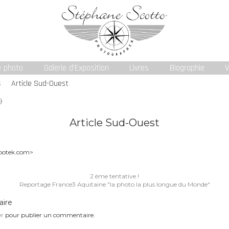
e photo
Galerie d’Exposition
Livres
Biographie
V
s
Article Sud-Ouest
9
Article Sud-Ouest
potek.com>
Navigation
2 ème tentative !
de
Reportage France3 Aquitaine "la photo la plus longue du Monde"
l’article
aire
er
pour publier un commentaire.