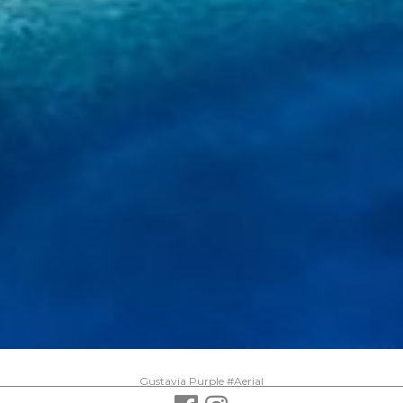
Navigation
Gustavia Purple #Aerial
de
l’article