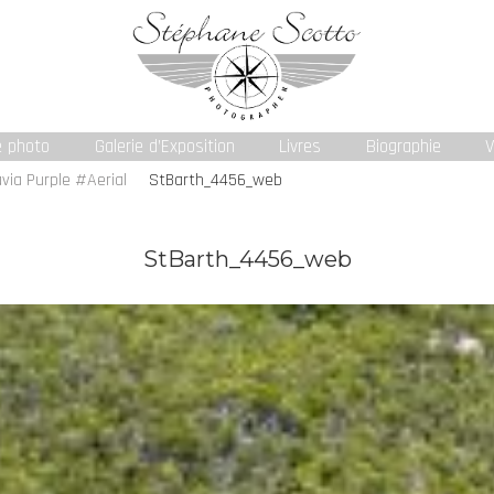
e photo
Galerie d’Exposition
Livres
Biographie
V
via Purple #Aerial
StBarth_4456_web
StBarth_4456_web