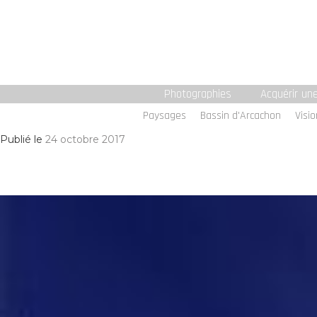
Photographies
Acquérir un
Paysages
Bassin d'Arcachon
Visio
Publié le
24 octobre 2017