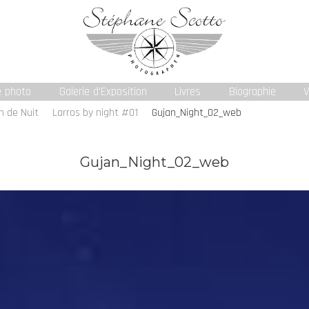
e photo
Galerie d’Exposition
Livres
Biographie
V
n de Nuit
Larros by night #01
Gujan_Night_02_web
Gujan_Night_02_web