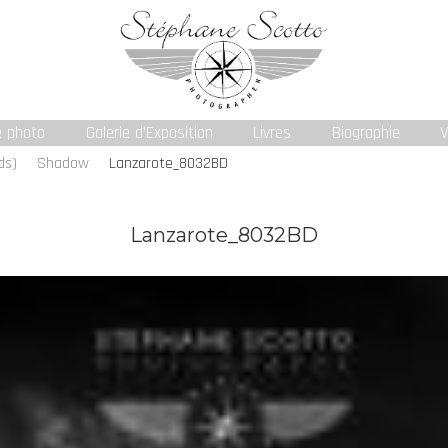
e photo
Galerie d’Exposition
Livres
Biographie
V
ds)
Shadow
Lanzarote_8032BD
Lanzarote_8032BD