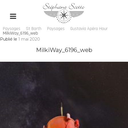
Paysages
St Barth
Paysages
Gustavia Apéro Hour
MilkiWay_6196_web
Publié le
1 mai 2020
MilkiWay_6196_web