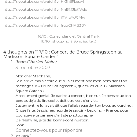
http://fr.youtube.com/watch?v=H-3h6FLqsv4
http://fr.youtube.com/watch?v=NhBMJIcKWdg
http://fr.youtube.com/watch?v=jRV_oYxFJMw
http://fr.youtube.com/watch?v=frqgCHAB30Y
Navigation
16/10 : Coney Island et Central Park
de
18/10 : shopping à Soho (suite…)
l’article
4 thoughts on “
17/10 : Concert de Bruce Springsteen au
Madisson Square Garden
”
Jean-Charles Malvy
31 octobre 2007
Mon cher Stephane,
Je n’arrive pas a croire que tu aies mentione mon nom dans ton
message sur « Bruce Springsteen », que tu as vu au « Madisson
Square Garden » !
Absolument genial. Je parle du concert, bien sur. Je pense que ton
pere as deja du lire ceci et doit etre vert d’envie…
Justement, je lui avais dit que j’allais regarder ton blog, aujourd’hui.
Chose faite. Je suis heureux de te savoir « back in… » France, pour
poursuivre ta carriere d’artiste photographe.
De Nashville, je te dis: bonne continuation.
John
Connectez-vous pour répondre
mystiC