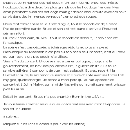
snack et commander des hot dogs « jumbo » (comprenez: des mégas
hotdogs, c’st à dire deux fois plus grands que les hot dogs francais. Mes
amis prennent aussi des hot dogs mais garnis de choucroute avec des coka
servis dans des immenses verres de 1L en plastique rouge.
Nous rentrons dans la salle. C’est dingue, tout le monde est déjà placé.
Pas de première partie, Bruce et son « street band » arrive à l’heure et
démarre fort.
Du rock américain, du vrai ! tout le monde est debout, l’ambiance est
fantastique.
La scène n’est pas décorée, ls éclairages réduits au plus simple et
l’acoustique du Madisson n’est pas au top mais peu importe, c’est du rock,
du pur rock, alors pas besoin d’artifices.
Vers la fin du concert, Bruce se met à parler politique, critiquant le
gouvernement, les bavures policières à NY, la guerre en Irak. La foule
semble adhérer à son point de vue. Il est aplaudit. Et c’est reparti ! la
telecaster hurle, le sax tenor vaussifère et Bruce chante avec ses tripes ! oh
my god, quelle énergie ! Je pense à mon père qui aurait apprécié ce
concert et à John Malvy, son ami de Nashville qui aurait surement pris son
pied lui aussi…
Détail important: Bruce n’a pas chanté « Born in the USA »…
Je vous laisse aprécier ses quelques vidéos réalisées avec mon téléphone. Le
son est inaudible.
à suivre….
(cliquez sur les liens ci dessous pour voir les vidéos)