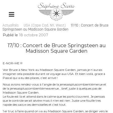
Actualités
USA (Cape Cod, NY, West)
17/10 : Concert de Bruce
Springsteen au Madisson Square Garden
Publié le
18 octobre 2007
17/10 : Concert de Bruce Springsteen au
Madisson Square Garden
E-NOR-ME !!!
Voir Bruce à New York au Madisson Square Garden, jamais je n’aurais
imaginer cela possible durant ce voyage aux USA. Et bien voilà, grace à
Pascal qui a eu des places, c’est arrivé !
Nous avions rendez-vous à l’angle de la jenesaispluscombientièmerue et
de la jenesaispluscombientièmeavenue… bref, juste à quelques pas de
Madisson Square Garden.
Le foule est là et attend dans le calme que les ports s’ouvrent. Je pensais
que le controle serait sévère mais il n’en est rien. Juste une fouille tres
rapide des sacs e ces demoiselles et c’est tout.
1 er truc à faire quand on va au Madisson Square Garden, se diriger vers le