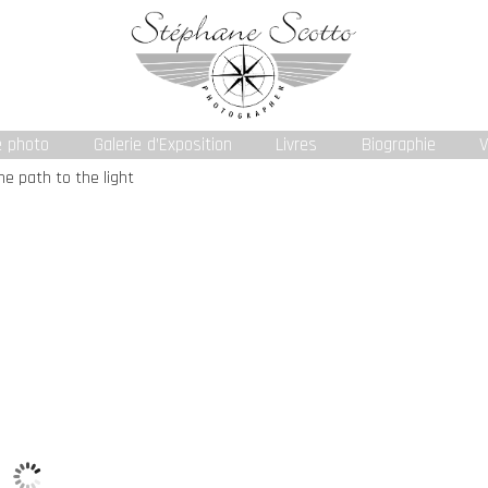
e photo
Galerie d’Exposition
Livres
Biographie
V
he path to the light