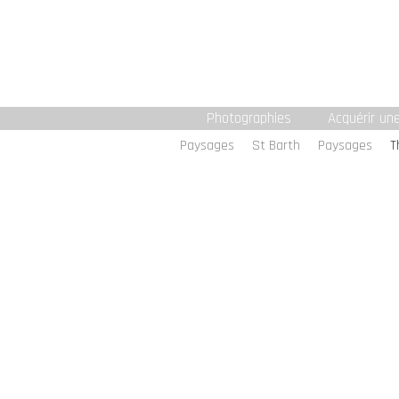
Photographies
Acquérir un
Paysages
St Barth
Paysages
T