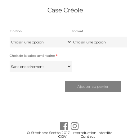
Case Créole
Finition
Format
Pap
Choix de la caisse américaine
*
quantité
de
Case
Ajouter au panier
Créole
© Stéphane Scotto 2017 - reproduction interdite
-
CGV
-
Contact