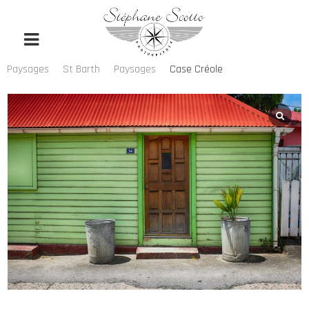
Paysages
St Barth
Paysages
Case Créole