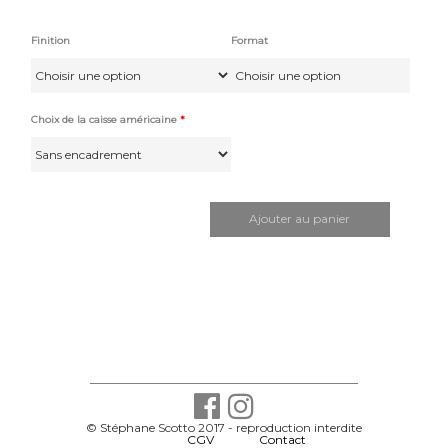
Finition
Format
Pap
Choix de la caisse américaine
*
quantité
de
Gouverneur
Ajouter au panier
© Stéphane Scotto 2017 - reproduction interdite
-
CGV
-
Contact