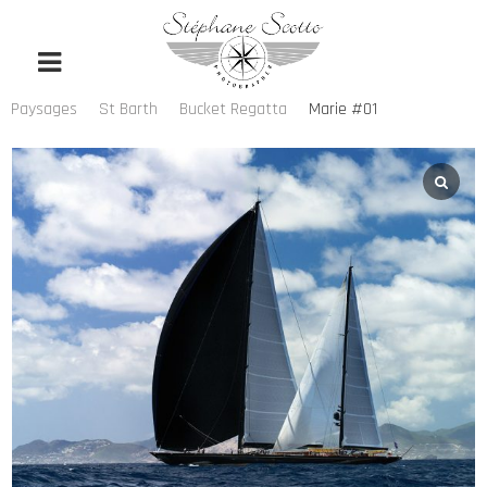
Paysages
St Barth
Bucket Regatta
Marie #01