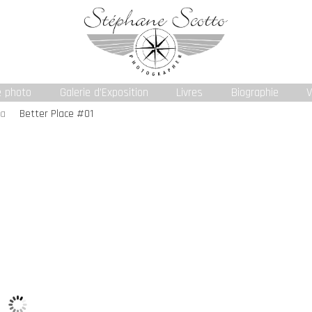
e photo
Galerie d’Exposition
Livres
Biographie
V
ta
Better Place #01