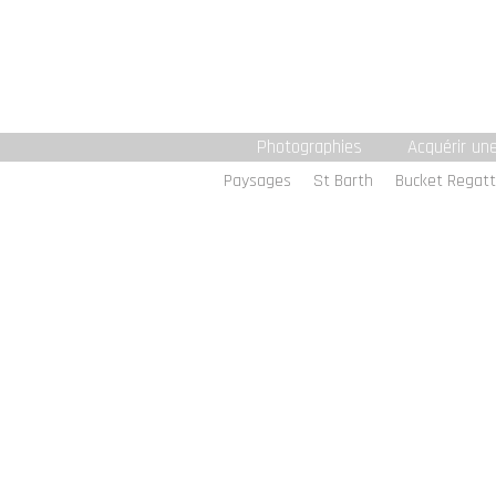
Photographies
Acquérir un
Paysages
St Barth
Bucket Regat