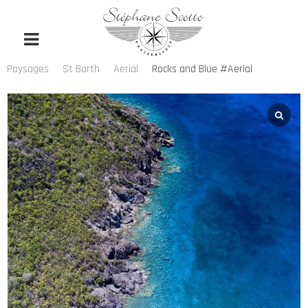
Paysages
St Barth
Aerial
Rocks and Blue #Aerial