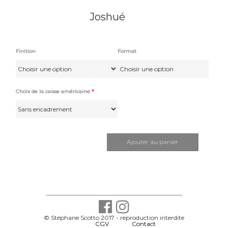
Joshué
Finition
Format
Pap
Choix de la caisse américaine
*
quantité
de
Joshué
Ajouter au panier
© Stéphane Scotto 2017 - reproduction interdite
-
CGV
-
Contact