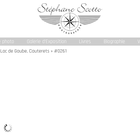
e photo
Galerie d’Exposition
Livres
Biographie
V
 Lac de Gaube, Cauterets » #0261