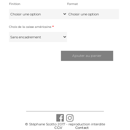
Finition
Format
Pap
Choix de la caisse américaine
*
quantité
de
Martha's
Ajouter au panier
Vineyard
© Stéphane Scotto 2017 - reproduction interdite
-
CGV
-
Contact