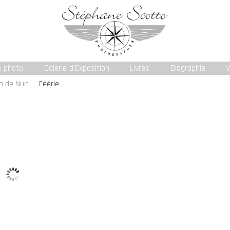
e photo
Galerie d’Exposition
Livres
Biographie
V
n de Nuit
Féérie