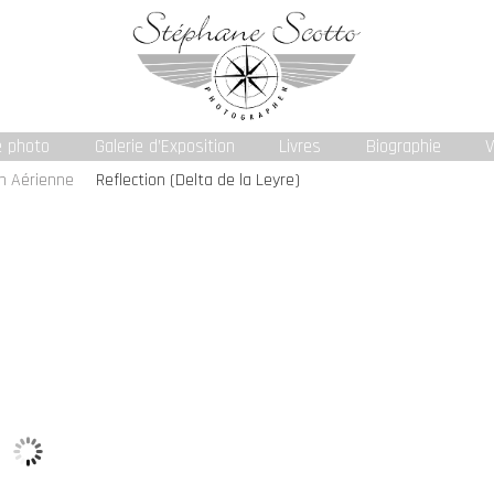
e photo
Galerie d’Exposition
Livres
Biographie
V
on Aérienne
Reflection (Delta de la Leyre)