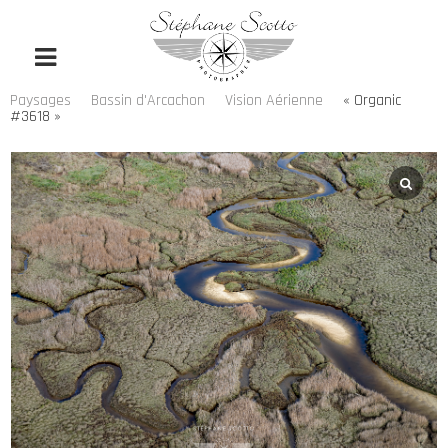
Paysages
Bassin d'Arcachon
Vision Aérienne
« Organic
#3618 »