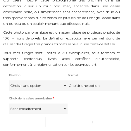
Qui osera intégrer cette photographie très originale dans sa
décoration ? sur un mur noir mat, encadrée dans une caisse
américaine noire, ou simplement sans encadrement, avec deux ou
trois spots orientés sur les zones les plus claires de l’image. Idéale dans
un bureau ou un couloir menant aux pièces de nuit.
Cette photo panoramique est un assemblage de plusieurs photos de
100 Millions de pixels. La définition exceptionnelle permet donc de
réaliser des tirages très grands formats sans aucune perte de détails.
Tous mes tirages sont limités à 30 exemplaires, tous formats et
supports confondus, livrés avec certificat d’authenticité,
conformément à la réglementation sur les oeuvres d’art.
Finition
Format
Choix de la caisse américaine
*
quantité
de
"Le
Crépuscule