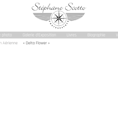
e photo
Galerie d’Exposition
Livres
Biographie
V
on Aérienne
« Delta Flower »