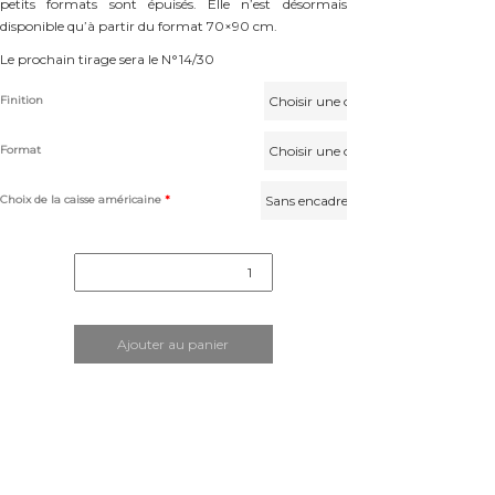
petits formats sont épuisés. Elle n’est désormais
disponible qu’à partir du format 70×90 cm.
Le prochain tirage sera le N°14/30
Finition
Format
Choix de la caisse américaine
*
quantité
de
"Delta
Flower"
Ajouter au panier