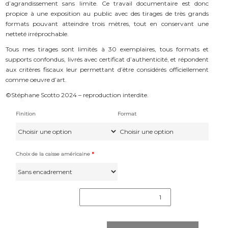
d’agrandissement sans limite. Ce travail documentaire est donc
propice à une exposition au public avec des tirages de très grands
formats pouvant atteindre trois mètres, tout en conservant une
netteté irréprochable.
Tous mes tirages sont limités à 30 exemplaires, tous formats et
supports confondus, livrés avec certificat d’authenticité, et répondent
aux critères fiscaux leur permettant d’être considérés officiellement
comme oeuvre d’art.
©Stéphane Scotto 2024 – reproduction interdite.
Finition
Format
Choix de la caisse américaine
*
quantité
de
"Carbone
214"
#4395