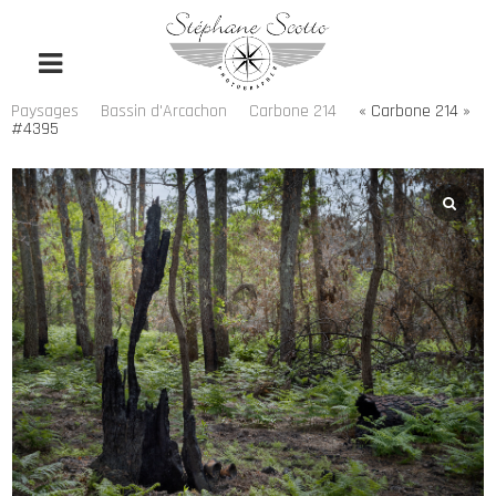
Paysages
Bassin d'Arcachon
Carbone 214
« Carbone 214 »
#4395