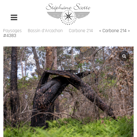
Paysages
Bassin d'Arcachon
Carbone 214
« Carbone 214 »
#4383