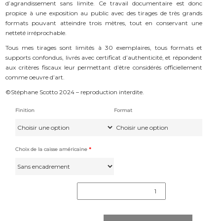
d’agrandissement sans limite. Ce travail documentaire est donc
propice à une exposition au public avec des tirages de très grands
formats pouvant atteindre trois mètres, tout en conservant une
netteté irréprochable.
Tous mes tirages sont limités à 30 exemplaires, tous formats et
supports confondus, livrés avec certificat d’authenticité, et répondent
aux critères fiscaux leur permettant d’être considérés officiellement
comme oeuvre d’art.
©Stéphane Scotto 2024 – reproduction interdite.
Finition
Format
Choix de la caisse américaine
*
quantité
de
"Carbone
214"
#4383