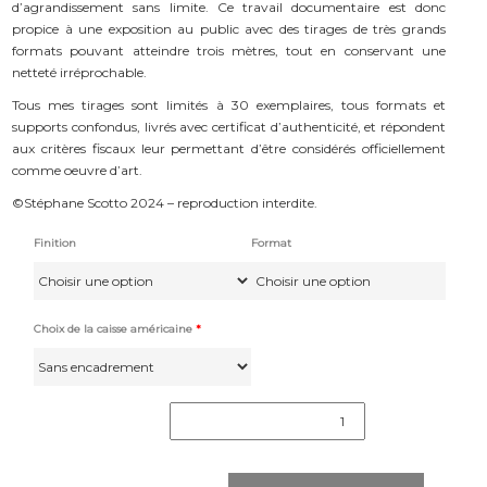
d’agrandissement sans limite. Ce travail documentaire est donc
propice à une exposition au public avec des tirages de très grands
formats pouvant atteindre trois mètres, tout en conservant une
netteté irréprochable.
Tous mes tirages sont limités à 30 exemplaires, tous formats et
supports confondus, livrés avec certificat d’authenticité, et répondent
aux critères fiscaux leur permettant d’être considérés officiellement
comme oeuvre d’art.
©Stéphane Scotto 2024 – reproduction interdite.
Finition
Format
Choix de la caisse américaine
*
quantité
de
"Carbone
214"
#4124