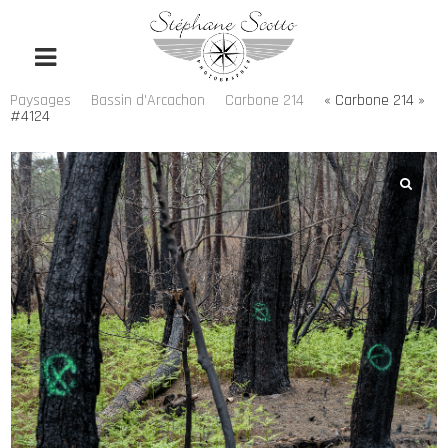
Paysages
Bassin d'Arcachon
Carbone 214
« Carbone 214 »
#4124