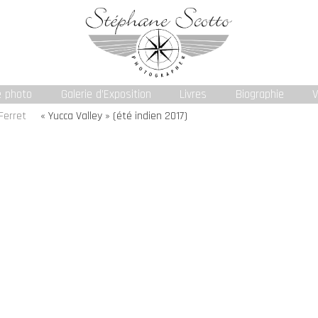
e photo
Galerie d’Exposition
Livres
Biographie
V
Ferret
« Yucca Valley » (été indien 2017)