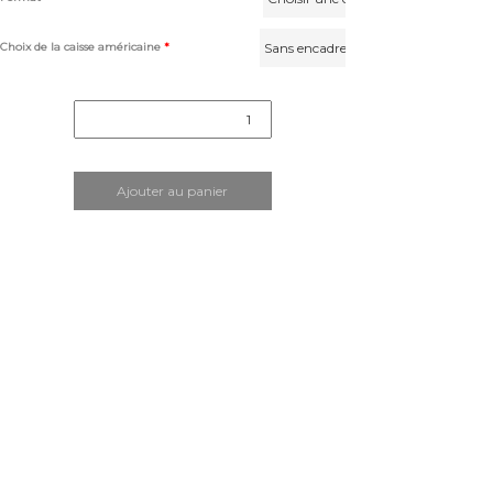
Choix de la caisse américaine
*
quantité
de
"Yucca
Valley"
(été
indien
2017)
Ajouter au panier