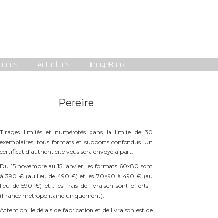
idéos
Actualités
ImageBank
Pereire
Tirages limités et numérotés dans la limite de 30
exemplaires, tous formats et supports confondus. Un
certificat d’authenticité vous sera envoyé à part.
Du 15 novembre au 15 janvier, les formats 60×80 sont
à 390 € (au lieu de 490 €) et les 70×90 à 490 € (au
lieu de 590 €) et… les frais de livraison sont offerts !
(France métropolitaine uniquement).
Attention: le délais de fabrication et de livraison est de