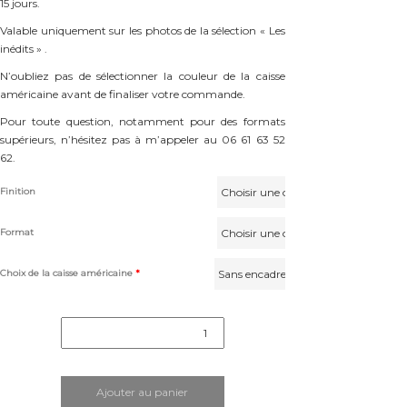
15 jours.
Valable uniquement sur les photos de la sélection « Les
inédits » .
N’oubliez pas de sélectionner la couleur de la caisse
américaine avant de finaliser votre commande.
Pour toute question, notamment pour des formats
supérieurs, n’hésitez pas à m’appeler au 06 61 63 52
62.
Finition
Format
Choix de la caisse américaine
*
quantité
de
Pereire
Ajouter au panier