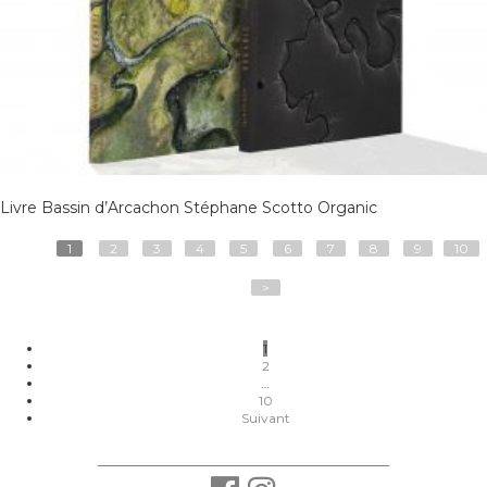
Livre Bassin d’Arcachon Stéphane Scotto Organic
1
2
3
4
5
6
7
8
9
10
>
Pagination
1
des
2
publications
…
10
Suivant