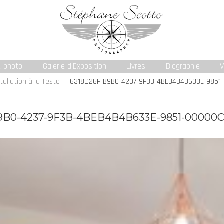
e photo
Galerie d’Exposition
Livres
Biographie
V
tallation à la Teste
6318D26F-B9B0-4237-9F3B-4BEB4B4B633E-9851
9B0-4237-9F3B-4BEB4B4B633E-9851-00000