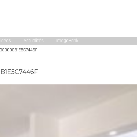
idéos
Actualités
ImageBank
-00000CB1E5C7446F
CB1E5C7446F