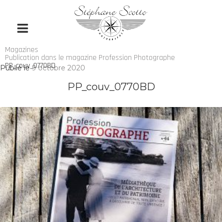
Magazines
Publication dans le magazine Profession Photographe
PP_couv_0770BD
Publié le
9 octobre 2020
PP_couv_0770BD