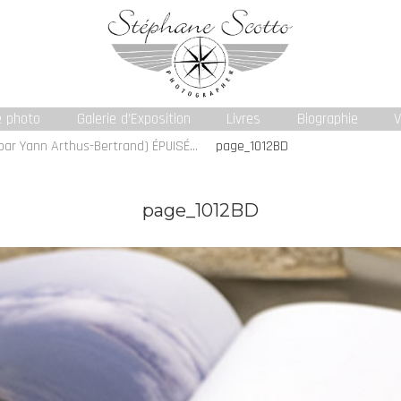
e photo
Galerie d’Exposition
Livres
Biographie
V
par Yann Arthus-Bertrand) ÉPUISÉ…
page_1012BD
page_1012BD