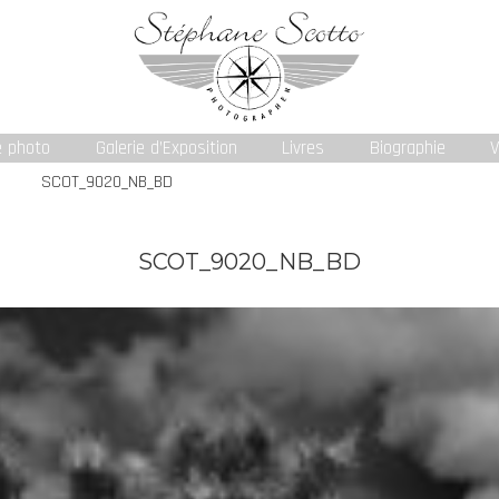
e photo
Galerie d’Exposition
Livres
Biographie
V
SCOT_9020_NB_BD
SCOT_9020_NB_BD