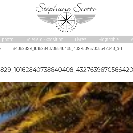
e photo
Galerie d’Exposition
Livres
Biographie
V
e
84062829_10162840738640408_432763967056642048_o-1
829_10162840738640408_4327639670566420