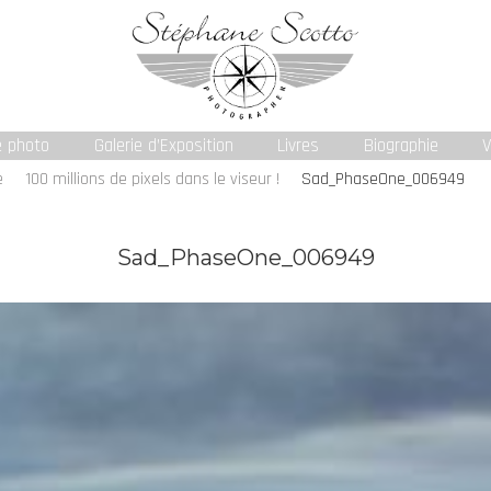
e photo
Galerie d’Exposition
Livres
Biographie
V
e
100 millions de pixels dans le viseur !
Sad_PhaseOne_006949
Sad_PhaseOne_006949